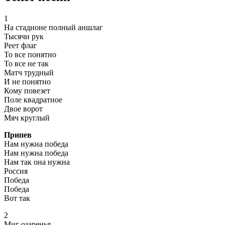
1
На стадионе полный аншлаг
Тысячи рук
Реет флаг
То все понятно
То все не так
Матч трудный
И не понятно
Кому повезет
Поле квадратное
Двое ворот
Мяч круглый
Припев
Нам нужна победа
Нам нужна победа
Нам так она нужна
Россия
Победа
Победа
Вот так
2
Миг озаренья