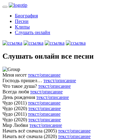
Биография
Песни
Клипы
Слушать онлайн
Слушать онлайн все песни
Меня несет
текст/описание
Господь пришел…
текст/описание
Что такое душа?
текст/описание
Всегда любя
текст/описание
День рождения
текст/описание
Чудо (2011)
текст/описание
Чудо (2020)
текст/описание
Чудо (2011)
текст/описание
Чудо (2020)
текст/описание
Мир Любви
текст/описание
Начать всё сначала (2005)
текст/описание
Начать всё сначала (2020)
текст/описание