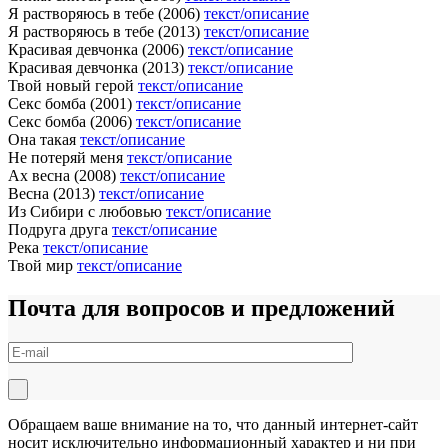
Я растворяюсь в тебе (2006)
текст/описание
Я растворяюсь в тебе (2013)
текст/описание
Красивая девчонка (2006)
текст/описание
Красивая девчонка (2013)
текст/описание
Твой новый герой
текст/описание
Секс бомба (2001)
текст/описание
Секс бомба (2006)
текст/описание
Она такая
текст/описание
Не потеряй меня
текст/описание
Ах весна (2008)
текст/описание
Весна (2013)
текст/описание
Из Сибири с любовью
текст/описание
Подруга друга
текст/описание
Река
текст/описание
Твой мир
текст/описание
Почта для вопросов и предложений
Обращаем ваше внимание на то, что данный интернет-сайт
носит исключительно информационный характер и ни при