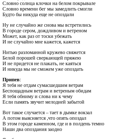
Словно солнца клочки на белом покрывале
Словно времени бег мы замедлить смогли
Будто бы никуда еще не опоздали
Ну не случайно же снова мы встретились
В городе сером, дождливом и ветреном
Может, как раз от тоски убежать
И не случайно мне кажется, кажется
Нитью разломанной кружево свяжется
Белой порошей сверкающей пряжею
И не придется не плакать, не каяться
И никуда мы не сможем уже опоздать
Припев
:
Я тебя не отдам сумасшедшим ветрам
Беспощадным ветрам и ветреным обидам
Я тебя обниму и слова ни к чему
Если память звучит мелодией забытой
Вот такое случается – тает в дымке вокзал
А потом выясняется ,что опять опоздал
В этом городе каменном, где и в полдень темно
Наши два опоздания заодно