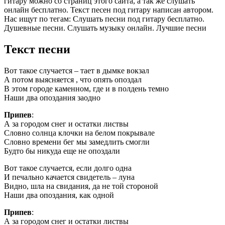
гитару можно со страниц этого сайта, а так же слушать
онлайн бесплатно. Текст песен под гитару написан автором.
Нас ищут по тегам: Слушать песни под гитару бесплатно.
Душевные песни. Слушать музыку онлайн. Лучшие песни
Текст песни
Вот такое случается – тает в дымке вокзал
А потом выясняется , что опять опоздал
В этом городе каменном, где и в полдень темно
Наши два опоздания заодно
Припев
:
А за городом снег и остатки листвы
Словно солнца клочки на белом покрывале
Словно времени бег мы замедлить смогли
Будто бы никуда еще не опоздали
Вот такое случается, если долго одна
И печально качается свидетель – луна
Видно, шла на свидания, да не той стороной
Наши два опоздания, как одной
Припев
:
А за городом снег и остатки листвы