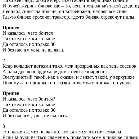
Тихо веет над логом ветер, тихо гаснет в вершинах солнце
И ручей журчит близко где – то, весь прозрачный такой до донц
Леопард сидит на поляне, он встревожен, напряг все силы
Где-то близко грохочет трактор, где-то близко стрекочут пилы
Припев
И казалось, чего боится
Тихо кедр ветки колышет
Да осталось их только 30
И без нас им увы, не выжить
2
Кедр колышет ветвями тихо, меж прозрачных как тень сосенок
А на кедре леопардиха, рядом с нею леопарденок
Он пушистый такой, как в сказке, и лежит, такой, у верхушки
Почему – то прикрыл он глазки, почему-то прижал он ушки
Припев
И казалось, чего боится?
Тихо кедр ветки колышет
Да осталось их только 30
И без нас им , увы, не выжить
3
Это кажется, что не важно, это кажется, что нет смысла
Если за руки взяться слаженно, пожелать всем в порыве сильно