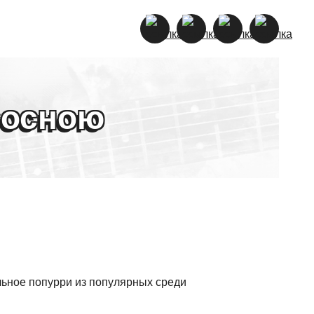
сосною
ьное попурри из популярных среди