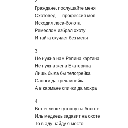
2
Граждане, послушайте меня
Охотовед — профессия моя
Исходил леса-болота
Ремеслом избрал охоту
И тайга скучает без меня
3
Не нужна нам Репина картина
Не нужна жена Екатерина
Лишь была бы телогрейка
Сапоги да трехлинейка
А в кармане спички да мохра
4
Вот если ж я утопну на болоте
Иль медведь задавит на охоте
То в аду найду я место