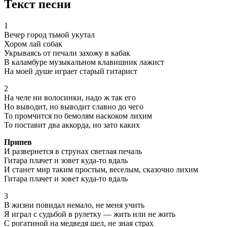
Текст песни
1
Вечер город тьмой укутал
Хором лай собак
Укрываясь от печали захожу в кабак
В каламбуре музыкальном клавишник лажист
На моей душе играет старый гитарист
2
На челе ни волосинки, надо ж так его
Но выводит, но выводит славно до чего
То промчится по бемолям наскоком лихим
То поставит два аккорда, но зато каких
Припев
И развернется в струнах светлая печаль
Гитара плачет и зовет куда-то вдаль
И станет мир таким простым, веселым, сказочно лихим
Гитара плачет и зовет куда-то вдаль
3
В жизни повидал немало, не меня учить
Я играл с судьбой в рулетку — жить или не жить
С рогатиной на медведя шел, не зная страх