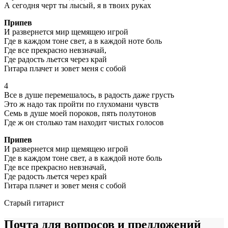
А сегодня черт ты лысый, я в твоих руках
Припев
И развернется мир щемящею игрой
Где в каждом тоне свет, а в каждой ноте боль
Где все прекрасно невзначай,
Где радость льется через край
Гитара плачет и зовет меня с собой
4
Все в душе перемешалось, в радость даже грусть
Это ж надо так пройти по глухомани чувств
Семь в душе моей пороков, пять полутонов
Где ж он столько там находит чистых голосов
Припев
И развернется мир щемящею игрой
Где в каждом тоне свет, а в каждой ноте боль
Где все прекрасно невзначай,
Где радость льется через край
Гитара плачет и зовет меня с собой
Старый гитарист
Почта для вопросов и предложений